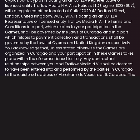
Cyprus 3041, Cyprus is acting as an EU-EEA Representative of
licensed entity Traflow Media N.V. Also Neticss LTD (reg no. 13237657),
with a registered office located at Suite 17020 43 Bedford Street,
London, United Kingdom, WC2E 9HA, is acting as an EU-EEA
Representative of licensed entity Traflow Media N.V. The Terms and
Conditions in a part, which relates to your participation in the
Games, shall be governed by the Laws of Curaçao, and in a part
which relates to payment collection and transactions shall be
governed by the Laws of Cyprus and United Kingdom respectively.
You acknowledge that, unless stated otherwise, the Games are
organized in Curaçao and your participation in these Games takes
place within the aforementioned territory. Any contractual
relationships between you and Traflow Media N.V. shall be deemed
to have been entered into and performed by the parties in Curaçao,
at the registered address of Abraham de Veerstraat 9, Curaçao. The
parties agree that any dispute, controversy or claim arising out of or
in connection with these Terms and Conditions, or the breach,
termination or invalidity thereof, shall be submitted to the exclusive
jurisdiction of courts of Curaçao, except for claims arising out of
payment transactions which shall be submitted to the courts of
Cyprus or United Kingdom.
© Daddy. Все права защищены.