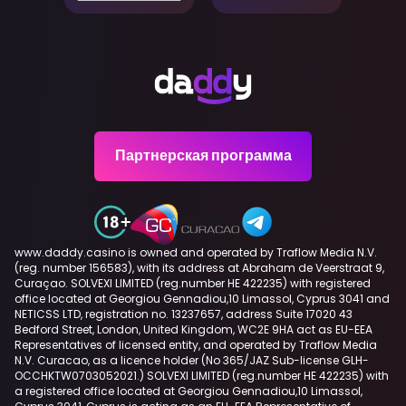
Партнерская программа
www.daddy.casino is owned and operated by Traflow Media N.V.
(reg. number 156583), with its address at Abraham de Veerstraat 9,
Curaçao. SOLVEXI LIMITED (reg.number HE 422235) with registered
office located at Georgiou Gennadiou,10 Limassol, Cyprus 3041 and
NETICSS LTD, registration no. 13237657, address Suite 17020 43
Bedford Street, London, United Kingdom, WC2E 9HA act as EU-EEA
Representatives of licensed entity, and operated by Traflow Media
N.V. Curacao, as a licence holder (No 365/JAZ Sub-license GLH-
OCCHKTW0703052021.) SOLVEXI LIMITED (reg.number HE 422235) with
a registered office located at Georgiou Gennadiou,10 Limassol,