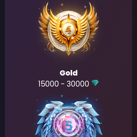
Gold
15000 - 30000