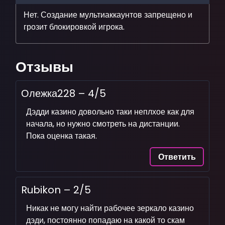
Нет. Создание мультиаккаунтов запрещено и
грозит блокировкой игрока.
Отзывы
Олежка228 – 4/5
Дэдди казино довольно таки неплхое как для
начала, но нужно смотреть на дистанции.
Пока оценка такая.
Ответить
Rubikon – 2/5
Никак не могу найти рабочее зеркало казино
дэди, постоянно попадаю на какой то скам