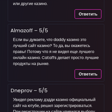
или другие казино.
Ответить
Almazoff – 5/5
Если вы думаете, что daddy казино это
лучший сайт казино? То да, вы окажетесь
правы! Потому что я не видел еще лучшего
онлайн казино. Cataffs делает просто лучшие
продукты на рынке.
Ответить
Dneprov – 5/5
Увидел рекламу дэдди казино официальный
сайт на ютубе, решил зарегистрироваться.
При регистрации на сайте удивился выбору